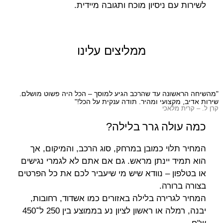
לשירות עם ניסיון מוכח ותגובה מיידית.
ממליצים עלינו
"מהשיחה הראשונה עד שהרכב הגיע למוסך – הכל היה פשוט מושלם.
שי
שירות אדיב, מקצועי ומהיר. תודה ענקית על הכל!"
תו
קרן ל. – קרית מלאכי
מש
כמה עולה גרר בלילה?
המחיר תלוי כמובן במרחק, סוג הרכב, והמיקום, אך
הוא תמיד יינתן מראש. גם אם אתם לא לגמרי נגישים
או בטלפון – נוודא שיש מי שיעביר לכם את כל הפרטים
בצורה ברורה.
המחיר לגרירה בלילה באזורים כמו אשדוד, רחובות,
יבנה, רמלה או ראשון לציון נע בממוצע בין 250 ל־450